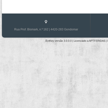
Rua Prof. Bismark, n.º 162 | 4420-283 Gondomar
EvtKey versão
3.0.0.0
| Licenciado a
APTFERIDAS
|