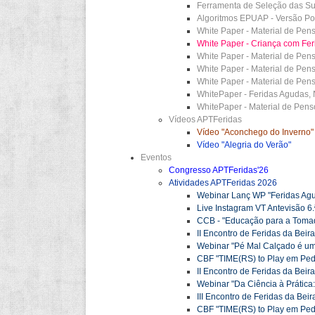
Ferramenta de Seleção das Su
Algoritmos EPUAP - Versão P
White Paper - Material de Pen
White Paper - Criança com Fer
White Paper - Material de Pen
White Paper - Material de Pen
White Paper - Material de Pen
WhitePaper - Feridas Agudas, 
WhitePaper - Material de Pens
Vídeos APTFeridas
Vídeo "Aconchego do Inverno"
Vídeo "Alegria do Verão"
Eventos
Congresso APTFeridas'26
Atividades APTFeridas 2026
Webinar Lanç WP "Feridas Agu
Live Instagram VT Antevisão 6
CCB - "Educação para a Tomada
II Encontro de Feridas da Beir
Webinar "Pé Mal Calçado é u
CBF "TIME(RS) to Play em Pedia
II Encontro de Feridas da Beir
Webinar "Da Ciência à Prática
III Encontro de Feridas da Beir
CBF "TIME(RS) to Play em Pedia