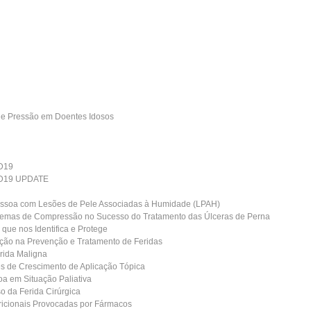
 de Pressão em Doentes Idosos
D19
ID19 UPDATE
essoa com Lesões de Pele Associadas à Humidade (LPAH)
stemas de Compressão no Sucesso do Tratamento das Úlceras de Perna
 que nos Identifica e Protege
ição na Prevenção e Tratamento de Feridas
erida Maligna
es de Crescimento de Aplicação Tópica
oa em Situação Paliativa
o da Ferida Cirúrgica
tricionais Provocadas por Fármacos