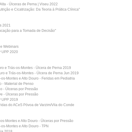
 Alta - Úlceras de Perna | Viseu 2022
rição e Cicatrização: Da Teoria à Prática Clínica"
as 2021
ducação para a Tomada de Decisão"
de Webinars
P UPP 2020
uro e Trás-os-Montes - Úlcera de Perna 2019
ouro e Trás-os-Montes - Úlcera de Perna Jun 2019
-os-Montes e Alto Douro - Feridas em Pediatria
o - Material de Penso
ho - Úlceras por Pressão
ve - Úlceras por Pressão
P UPP 2019
ridas do ACeS Póvoa de Varzim/Vila do Conde
-os-Montes e Alto Douro - Úlceras por Pressão
s-os-Montes e Alto Douro - TPN
ia 2018