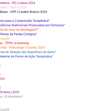
emadura - PD | Lisboa 2024
tria" | Aveiro 2024
 Baixa - UPP | Castelo Branco 2024
dores para a Compressão Terapêutica"
ciências Nutricionais Provocadas por Fármacos"
 há de novo na Abordagem?"
Penso da Ferida Cirúrgica"
entação"
 - TFPN | b-learning
ra Alta - FOncologia | Guarda 2024
ta de Seleção das Superfícies de Apoio"
aterial de Penso de Ação Terapêutica"
5
4
2024
3
25 Anos | 2023
, 25 Atividades"
GNEAUPP