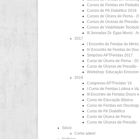
Cursos de Feridas em Pediatr
Cursos de Pé Diabético 2018
Cursos de Úlcera de Perna - 
Cursos de Úlceras de Pressão
Cursos de Viabilidade Tecidul
III Jornadas Dr. Egas Moniz - 
2017
I Encontro de Feridas do Minho
IV Encontro de Feridas do Dou
Simpósio APTFeridas 2017
Curso de Úlcera de Perna - 2
Curso de Úlceras de Pressão 
Workshop: Educação Emociona
2016
Congresso APTFeridas '16
I Curso de Feridas Lisboa e Va
III Encontro de Feridas Douro 
Curso de Educação Básica
Curso de Feridas em Oncologi
Curso de Pé Diabético
Curso de Úlcera de Perna
Curso de Úlceras de Pressão
Sócio
Como aderir