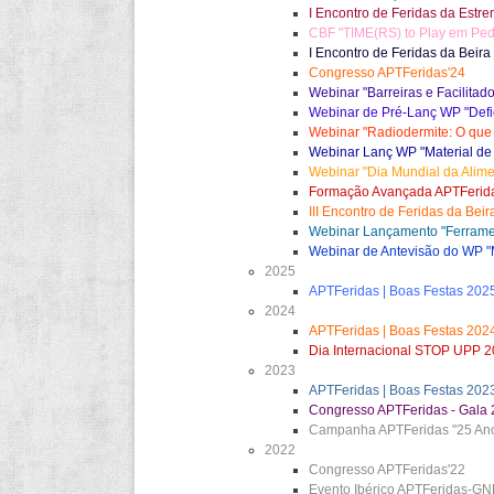
I Encontro de Feridas da Estr
CBF "TIME(RS) to Play em Pedia
I Encontro de Feridas da Beira
Congresso APTFeridas'24
Webinar "Barreiras e Facilita
Webinar de Pré-Lanç WP "Defi
Webinar "Radiodermite: O que
Webinar Lanç WP "Material de 
Webinar "Dia Mundial da Alim
Formação Avançada APTFeridas
III Encontro de Feridas da Bei
Webinar Lançamento "Ferramen
Webinar de Antevisão do WP "M
2025
APTFeridas | Boas Festas 202
2024
APTFeridas | Boas Festas 202
Dia Internacional STOP UPP 
2023
APTFeridas | Boas Festas 202
Congresso APTFeridas - Gala 
Campanha APTFeridas "25 Anos
2022
Congresso APTFeridas'22
Evento Ibérico APTFeridas-