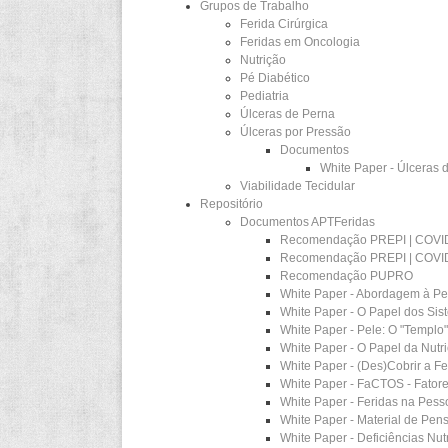
Grupos de Trabalho
Ferida Cirúrgica
Feridas em Oncologia
Nutrição
Pé Diabético
Pediatria
Úlceras de Perna
Úlceras por Pressão
Documentos
White Paper - Úlceras
Viabilidade Tecidular
Repositório
Documentos APTFeridas
Recomendação PREPI | COVI
Recomendação PREPI | COV
Recomendação PUPRO
White Paper - Abordagem à P
White Paper - O Papel dos Si
White Paper - Pele: O "Templo"
White Paper - O Papel da Nutr
White Paper - (Des)Cobrir a F
White Paper - FaCTOS - Fator
White Paper - Feridas na Pess
White Paper - Material de Pens
White Paper - Deficiências Nu