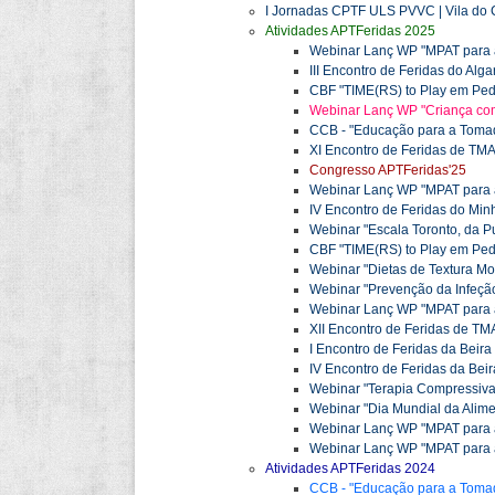
I Jornadas CPTF ULS PVVC | Vila do
Atividades APTFeridas 2025
Webinar Lanç WP "MPAT para a
III Encontro de Feridas do Alga
CBF "TIME(RS) to Play em Pedia
Webinar Lanç WP "Criança com
CCB - "Educação para a Tomada
XI Encontro de Feridas de TM
Congresso APTFeridas'25
Webinar Lanç WP "MPAT para a
IV Encontro de Feridas do Min
Webinar "Escala Toronto, da Pu
CBF "TIME(RS) to Play em Pedia
Webinar "Dietas de Textura Mo
Webinar "Prevenção da Infeção
Webinar Lanç WP "MPAT para 
XII Encontro de Feridas de TMA
I Encontro de Feridas da Beira
IV Encontro de Feridas da Beir
Webinar "Terapia Compressiva
Webinar "Dia Mundial da Alime
Webinar Lanç WP "MPAT para a 
Webinar Lanç WP "MPAT para a
Atividades APTFeridas 2024
CCB - "Educação para a Tomada