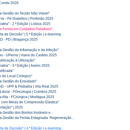
 Conde 2026
 Gestão do Tecido Não Viável"
rve - Pé Diabético | Portimão 2025
tria" - 2.ª Edição | Lisboa 2025
 Ferida em Cuidados Paliativos"
 de Decisão" | 5.ª Edição | e-learning
AD - PD | Bragança 2025
 Gestão da Inflamação e da Infeção"
ho - UPerna | Viana do Castelo 2025
blicação à Utilização"
tria" - 3.ª Edição | Aveiro 2025
dificada"
 do Local Cirúrgico"
a Gestão do Exsudado"
D - UPP & Pediatria | Vila Real 2025
 Litoral - FOncologia | Coimbra 2025
a Alta - FCirúrgica | Mortágua 2025
 com Meias de Compressão Elástica"
ntação" | 2025
Gestão dos Bordos Inviáveis e...
 Gestão da Ferida Estagnada: Regeneração...
 de Decisão" | 4.ª Edição | e-learning