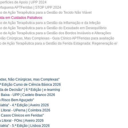
perfícies de Apoio | UPP 2024
ortuguesa APTFeridas | STOP UPP 2024
so de Ação Terapêutica para a Gestão do Tecido Não Viável
ida em Cuidados Paliativos
so de Ação Terapêutica para a Gestão da Inflamação e da Infeção
so de Ação Terapêutica para a Gestão do Exsudado em Desequilíbrio
so de Ação Terapêutica para a Gestão dos Bordos Inviáveis e Alterações
Não Cirúrgicas, Mas Complexas - Guia Clínico APTFeridas para avaliação
o de Ação Terapêutica para a Gestão da Ferida Estagnada: Regeneração e/
das, Não Cirúrgicas, mas Complexas"
.ª Edição Curso de Ciência Básica 2026
 de Decisão" | 6.ª Edição | e-learning
a Baixa - UPP | Castelo Branco 2026
m Risco Bem Aguçado"
tria" - 4.ª Edição | Aveiro 2026
a Litoral - UPerna | Coimbra 2026
: Casos Clínicos em Feridas"
a Litoral - FOnc | Aveiro 2026
tria" - 5.ª Edição | Lisboa 2026