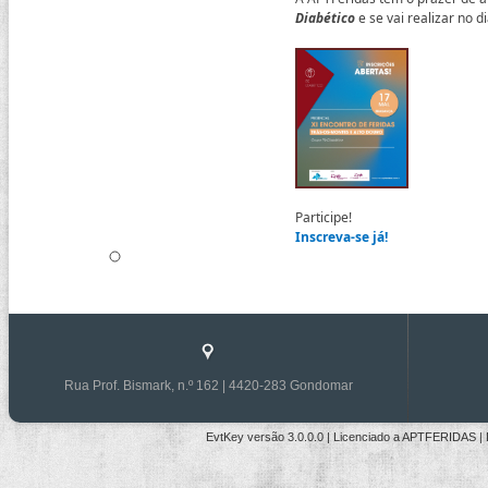
Diabético
e se vai realizar no d
Participe!
Inscreva-se já!
Rua Prof. Bismark, n.º 162 | 4420-283 Gondomar
EvtKey versão
3.0.0.0
| Licenciado a
APTFERIDAS
|