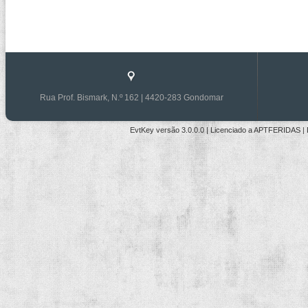
Rua Prof. Bismark, N.º 162 | 4420-283 Gondomar
EvtKey versão
3.0.0.0
| Licenciado a
APTFERIDAS
|