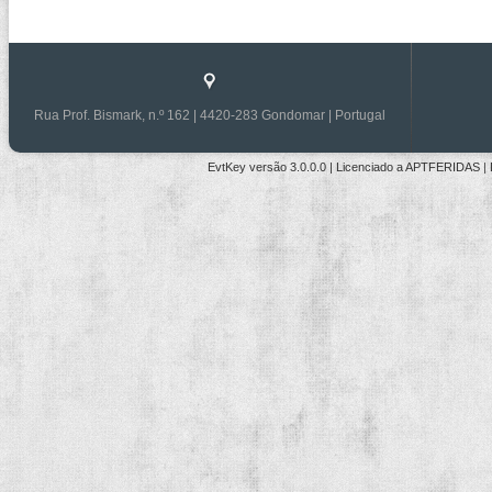
Rua Prof. Bismark, n.º 162 | 4420-283 Gondomar | Portugal
EvtKey versão
3.0.0.0
| Licenciado a
APTFERIDAS
|